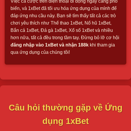
Việc cá cược trên điện thoại di động ngày càng phổ
biến, và 1xBet đã tối ưu hóa ứng dụng của mình để
đáp ứng nhu cầu này. Bạn sẽ tìm thấy tất cả các trò
chơi yêu thích như Thể thao 1xBet, Nổ hũ 1xBet,
Bắn cá 1xBet, Đá gà 1xBet, Xổ số 1xBet và nhiều
hơn nữa, tất cả đều trong tầm tay. Đừng bỏ lỡ cơ hội
đăng nhập vào 1xBet và nhận 188k
khi tham gia
qua ứng dụng của chúng tôi!
Câu hỏi thường gặp về Ứng
dụng 1xBet