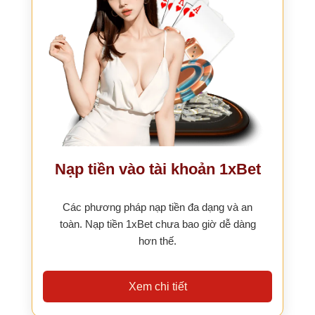
Nạp tiền vào tài khoản 1xBet
Các phương pháp nạp tiền đa dạng và an
toàn. Nạp tiền 1xBet chưa bao giờ dễ dàng
hơn thế.
Xem chi tiết