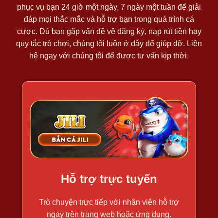
phục vụ bạn 24 giờ một ngày, 7 ngày một tuần để giải
đáp mọi thắc mắc và hỗ trợ bạn trong quá trình cá
cược. Dù bạn gặp vấn đề về đăng ký, nạp rút tiền hay
quy tắc trò chơi, chúng tôi luôn ở đây để giúp đỡ. Liên
hệ ngay với chúng tôi để được tư vấn kịp thời.
Hỗ trợ trực tuyến
Trò chuyện trực tiếp với nhân viên hỗ trợ
ngay trên trang web hoặc ứng dụng.