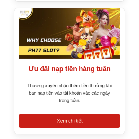
Ưu đãi nạp tiền hàng tuần
Thường xuyên nhận thêm tiền thưởng khi
bạn nạp tiền vào tài khoản vào các ngày
trong tuần.
Xem chi tiết