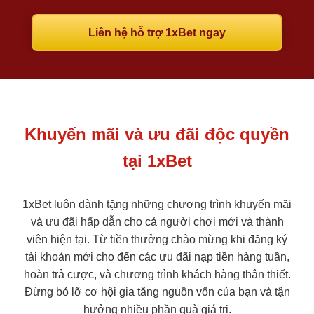
Liên hệ hỗ trợ 1xBet ngay
Khuyến mãi và ưu đãi độc quyền
tại 1xBet
1xBet luôn dành tặng những chương trình khuyến mãi
và ưu đãi hấp dẫn cho cả người chơi mới và thành
viên hiện tại. Từ tiền thưởng chào mừng khi đăng ký
tài khoản mới cho đến các ưu đãi nạp tiền hàng tuần,
hoàn trả cược, và chương trình khách hàng thân thiết.
Đừng bỏ lỡ cơ hội gia tăng nguồn vốn của bạn và tận
hưởng nhiều phần quà giá trị.