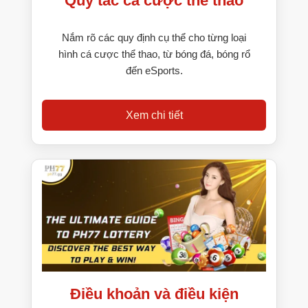
Quy tắc cá cược thể thao
Nắm rõ các quy định cụ thể cho từng loại
hình cá cược thể thao, từ bóng đá, bóng rổ
đến eSports.
Xem chi tiết
Điều khoản và điều kiện