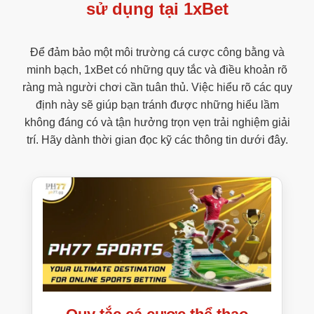
sử dụng tại 1xBet
Để đảm bảo một môi trường cá cược công bằng và
minh bạch, 1xBet có những quy tắc và điều khoản rõ
ràng mà người chơi cần tuân thủ. Việc hiểu rõ các quy
định này sẽ giúp bạn tránh được những hiểu lầm
không đáng có và tận hưởng trọn vẹn trải nghiệm giải
trí. Hãy dành thời gian đọc kỹ các thông tin dưới đây.