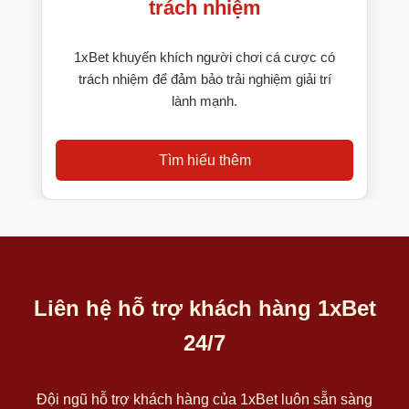
trách nhiệm
1xBet khuyến khích người chơi cá cược có
trách nhiệm để đảm bảo trải nghiệm giải trí
lành mạnh.
Tìm hiểu thêm
Liên hệ hỗ trợ khách hàng 1xBet
24/7
Đội ngũ hỗ trợ khách hàng của 1xBet luôn sẵn sàng