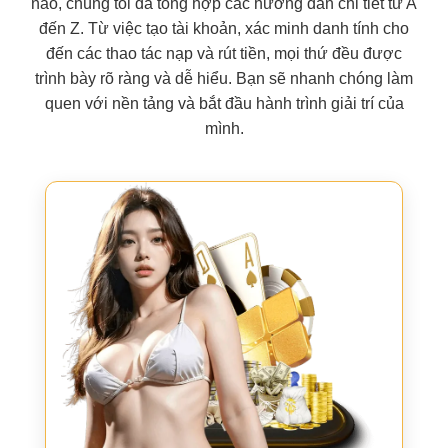
nào, chúng tôi đã tổng hợp các hướng dẫn chi tiết từ A
đến Z. Từ việc tạo tài khoản, xác minh danh tính cho
đến các thao tác nạp và rút tiền, mọi thứ đều được
trình bày rõ ràng và dễ hiểu. Bạn sẽ nhanh chóng làm
quen với nền tảng và bắt đầu hành trình giải trí của
mình.