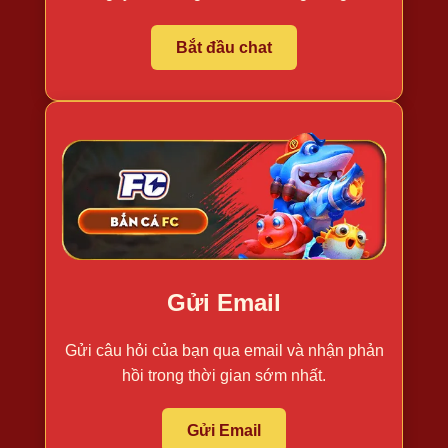
Bắt đầu chat
Gửi Email
Gửi câu hỏi của bạn qua email và nhận phản
hồi trong thời gian sớm nhất.
Gửi Email