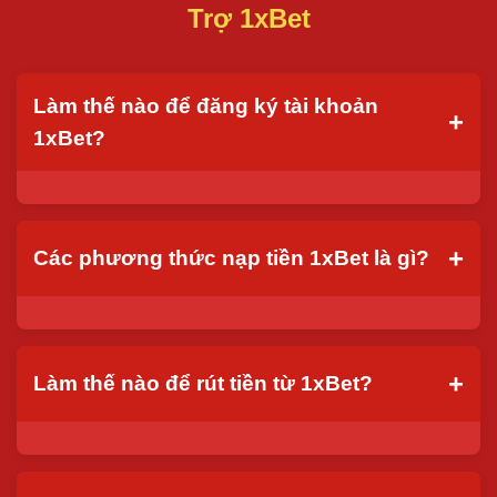
Trợ 1xBet
Làm thế nào để đăng ký tài khoản
+
1xBet?
+
Các phương thức nạp tiền 1xBet là gì?
+
Làm thế nào để rút tiền từ 1xBet?