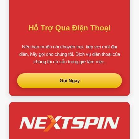
Hỗ Trợ Qua Điện Thoại
Nếu bạn muốn nói chuyện trực tiếp với một đại
diện, hãy gọi cho chúng tôi. Dịch vụ điện thoại của
chúng tôi có sẵn trong giờ làm việc.
Gọi Ngay