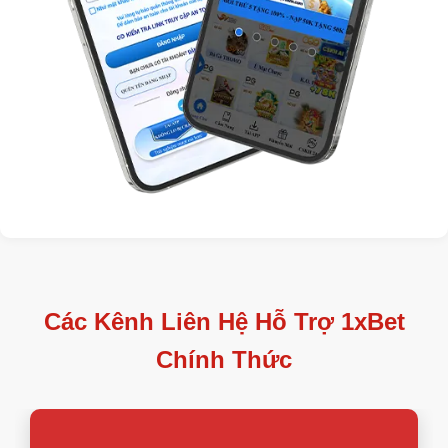
Các Kênh Liên Hệ Hỗ Trợ 1xBet
Chính Thức