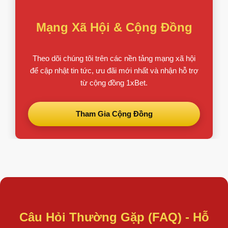
Mạng Xã Hội & Cộng Đồng
Theo dõi chúng tôi trên các nền tảng mạng xã hội
để cập nhật tin tức, ưu đãi mới nhất và nhận hỗ trợ
từ cộng đồng 1xBet.
Tham Gia Cộng Đồng
Câu Hỏi Thường Gặp (FAQ) - Hỗ