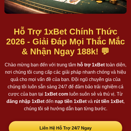
Hỗ Trợ 1xBet Chính Thức
2026 - Giải Đáp Mọi Thắc Mắc
& Nhận Ngay 188k! 💬
Chào mừng bạn đến với trung tâm
hỗ trợ 1xBet
toàn diện,
nơi chúng tôi cung cấp các giải pháp nhanh chóng và hiệu
quả cho mọi vấn đề của bạn. Đội ngũ chuyên gia của
chúng tôi luôn sẵn sàng 24/7 để đảm bảo trải nghiệm cá
cược của bạn tại
1xBet com
luôn suôn sẻ và thú vị. Từ
đăng nhập 1xBet
đến
nạp tiền 1xBet
và
rút tiền 1xBet
,
chúng tôi sẽ hướng dẫn bạn từng bước.
Liên Hệ Hỗ Trợ 24/7 Ngay