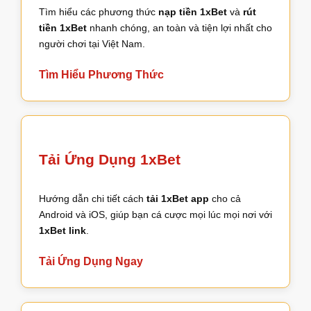
Tìm hiểu các phương thức
nạp tiền 1xBet
và
rút
tiền 1xBet
nhanh chóng, an toàn và tiện lợi nhất cho
người chơi tại Việt Nam.
Tìm Hiểu Phương Thức
Tải Ứng Dụng 1xBet
Hướng dẫn chi tiết cách
tải 1xBet app
cho cả
Android và iOS, giúp bạn cá cược mọi lúc mọi nơi với
1xBet link
.
Tải Ứng Dụng Ngay