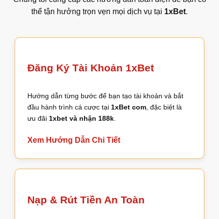
thể tận hưởng trọn vẹn mọi dịch vụ tại
1xBet
.
Đăng Ký Tài Khoản 1xBet
Hướng dẫn từng bước để bạn tạo tài khoản và bắt
đầu hành trình cá cược tại
1xBet com
, đặc biệt là
ưu đãi
1xbet và nhận 188k
.
Xem Hướng Dẫn Chi Tiết
Nạp & Rút Tiền An Toàn