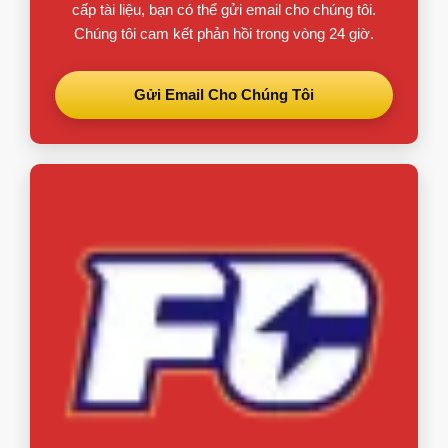
cấp tài liệu, bạn có thể gửi email cho chúng tôi.
Chúng tôi cam kết phản hồi trong vòng 24 giờ.
Gửi Email Cho Chúng Tôi