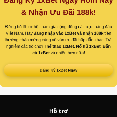
Đăng Ký 1xBet Ngay Hôm Nay
& Nhận Ưu Đãi 188k!
Đừng bỏ lỡ cơ hội tham gia cộng đồng cá cược hàng đầu
Việt Nam. Hãy
đăng nhập vào 1xBet và nhận 188k
tiền
thưởng chào mừng cùng vô vàn ưu đãi hấp dẫn khác. Trải
nghiệm các trò chơi
Thể thao 1xBet
,
Nổ hũ 1xBet
,
Bắn
cá 1xBet
và nhiều hơn nữa!
Đăng Ký 1xBet Ngay
Hỗ trợ