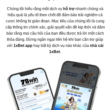
Chúng tôi hiểu rằng một dịch vụ
hỗ trợ
nhanh chóng và
hiệu quả là yếu tố then chốt để đảm bảo trải nghiệm cá
cược không bị gián đoạn. Mục tiêu của chúng tôi là cung
cấp thông tin chính xác, giải quyết vấn đề kịp thời và đảm
bảo rằng mọi câu hỏi của bạn đều được trả lời một cách
thỏa đáng. Đừng ngần ngại liên hệ khi bạn cần trợ giúp
với
1xBet app
hay bất kỳ dịch vụ nào khác của
nhà cái
1xBet
.