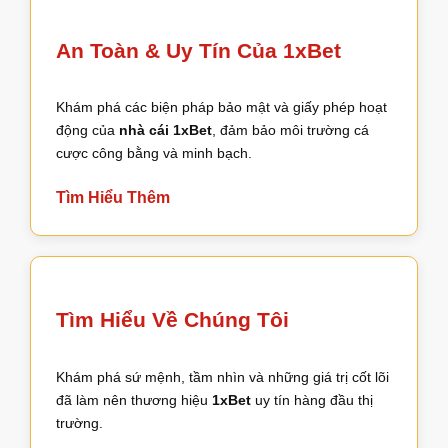
An Toàn & Uy Tín Của 1xBet
Khám phá các biện pháp bảo mật và giấy phép hoạt
động của
nhà cái 1xBet
, đảm bảo môi trường cá
cược công bằng và minh bạch.
Tìm Hiểu Thêm
Tìm Hiểu Về Chúng Tôi
Khám phá sứ mệnh, tầm nhìn và những giá trị cốt lõi
đã làm nên thương hiệu
1xBet
uy tín hàng đầu thị
trường.