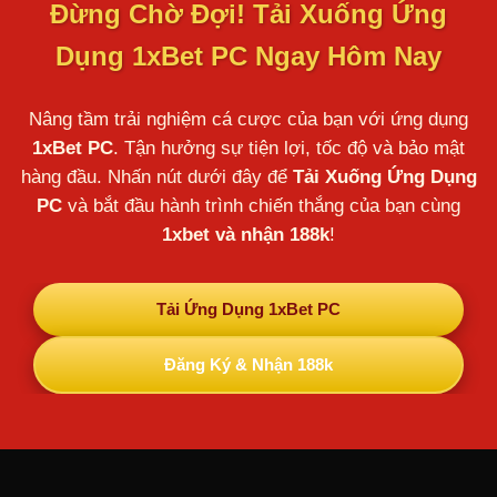
Đừng Chờ Đợi! Tải Xuống Ứng
Dụng 1xBet PC Ngay Hôm Nay
Nâng tầm trải nghiệm cá cược của bạn với ứng dụng
1xBet PC
. Tận hưởng sự tiện lợi, tốc độ và bảo mật
hàng đầu. Nhấn nút dưới đây để
Tải Xuống Ứng Dụng
PC
và bắt đầu hành trình chiến thắng của bạn cùng
1xbet và nhận 188k
!
Tải Ứng Dụng 1xBet PC
Đăng Ký & Nhận 188k