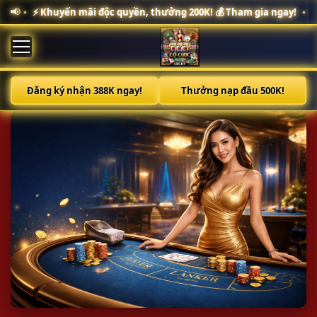
📢
Khuyến mãi độc quyền, thưởng 200K! 💰 Tham gia ngay!
🎁 Đăng ký 
•
Đăng ký nhận 388K ngay!
Thưởng nạp đầu 500K!