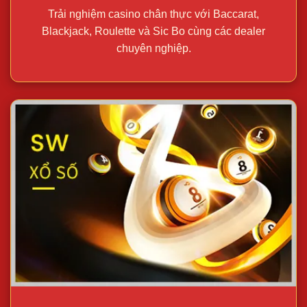
Trải nghiệm casino chân thực với Baccarat,
Blackjack, Roulette và Sic Bo cùng các dealer
chuyên nghiệp.