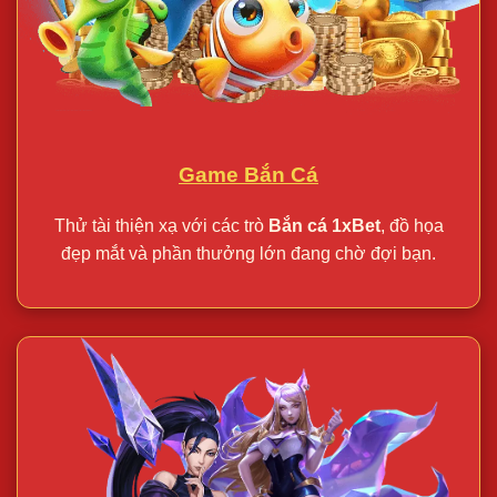
Game Bắn Cá
Thử tài thiện xạ với các trò
Bắn cá 1xBet
, đồ họa
đẹp mắt và phần thưởng lớn đang chờ đợi bạn.