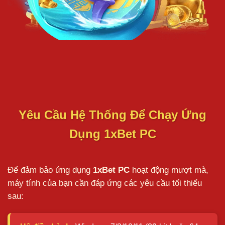
Yêu Cầu Hệ Thống Để Chạy Ứng
Dụng 1xBet PC
Để đảm bảo ứng dụng
1xBet PC
hoạt động mượt mà,
máy tính của bạn cần đáp ứng các yêu cầu tối thiểu
sau: