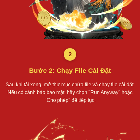
Bước 2: Chạy File Cài Đặt
Sau khi tải xong, mở thư mục chứa file và chạy file cài đặt.
Nếu có cảnh báo bảo mật, hãy chọn "Run Anyway" hoặc
"Cho phép" để tiếp tục.