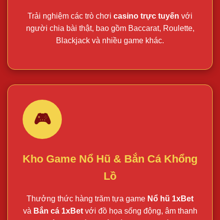
Trải nghiệm các trò chơi
casino trực tuyến
với
người chia bài thật, bao gồm Baccarat, Roulette,
Blackjack và nhiều game khác.
🎮
Kho Game Nổ Hũ & Bắn Cá Khổng
Lồ
Thưởng thức hàng trăm tựa game
Nổ hũ 1xBet
và
Bắn cá 1xBet
với đồ họa sống động, âm thanh