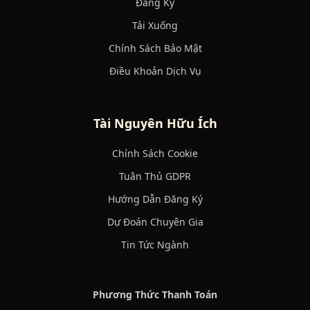
Đăng Ký
Tải Xuống
Chính Sách Bảo Mật
Điều Khoản Dịch Vụ
Tài Nguyên Hữu Ích
Chính Sách Cookie
Tuân Thủ GDPR
Hướng Dẫn Đăng Ký
Dự Đoán Chuyên Gia
Tin Tức Ngành
Phương Thức Thanh Toán