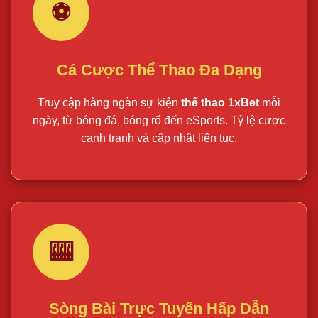
⚽
Cá Cược Thể Thao Đa Dạng
Truy cập hàng ngàn sự kiện
thể thao 1xBet
mỗi
ngày, từ bóng đá, bóng rổ đến eSports. Tỷ lệ cược
cạnh tranh và cập nhật liên tục.
🎰
Sòng Bài Trực Tuyến Hấp Dẫn