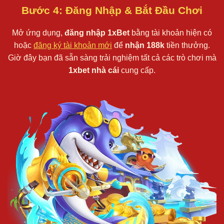
Bước 4: Đăng Nhập & Bắt Đầu Chơi
Mở ứng dụng,
đăng nhập 1xBet
bằng tài khoản hiện có
hoặc
đăng ký tài khoản mới
để
nhận 188k
tiền thưởng.
Giờ đây bạn đã sẵn sàng trải nghiệm tất cả các trò chơi mà
1xbet nhà cái
cung cấp.