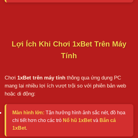
Lợi Ích Khi Chơi 1xBet Trên Máy
Tính
Chơi
1xBet trên máy tính
thông qua ứng dụng PC
mang lại nhiều lợi ích vượt trội so với phiên bản web
hoặc di động:
Màn hình lớn:
Tận hưởng hình ảnh sắc nét, đồ họa
chi tiết hơn cho các trò
Nổ hũ 1xBet
và
Bắn cá
1xBet
.