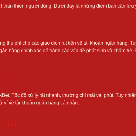
t
thân thiện người dùng. Dưới đây là những điểm bạn cần lưu 
ng thu phí cho các giao dịch rút tiền về tài khoản ngân hàng. 
gân hàng chính xác để tránh các vấn đề phát sinh và chậm trễ. Đ
ử
xBet. Tốc độ xử lý rất nhanh, thường chỉ mất vài phút. Tuy nhiê
ừ ví về tài khoản ngân hàng cá nhân.
ện Tử