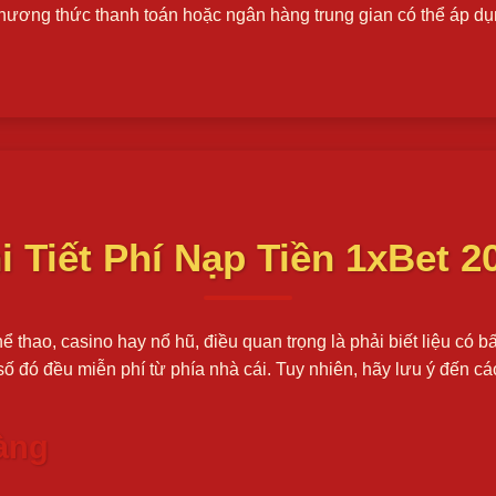
ố phương thức thanh toán hoặc ngân hàng trung gian có thể áp d
i Tiết Phí Nạp Tiền 1xBet 2
 thao, casino hay nổ hũ, điều quan trọng là phải biết liệu có b
ố đó đều miễn phí từ phía nhà cái. Tuy nhiên, hãy lưu ý đến cá
àng