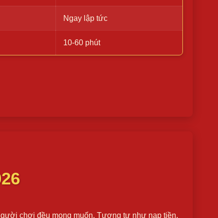
Ngay lập tức
10-60 phút
026
 người chơi đều mong muốn. Tương tự như nạp tiền,