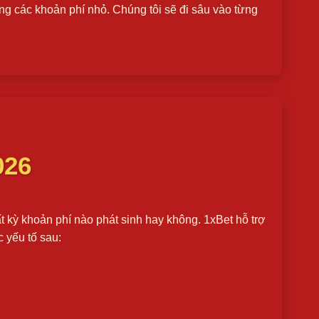
ụng các khoản phí nhỏ. Chúng tôi sẽ đi sâu vào từng
026
ất kỳ khoản phí nào phát sinh hay không. 1xBet hỗ trợ
c yếu tố sau: