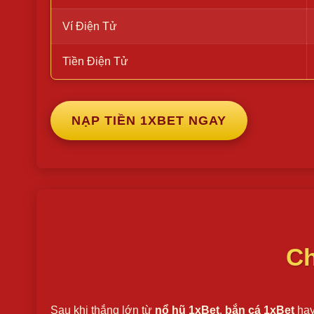
Ví Điện Tử
Tiền Điện Tử
NẠP TIỀN 1XBET NGAY
Ch
Sau khi thắng lớn từ
nổ hũ 1xBet
,
bắn cá 1xBet
ha