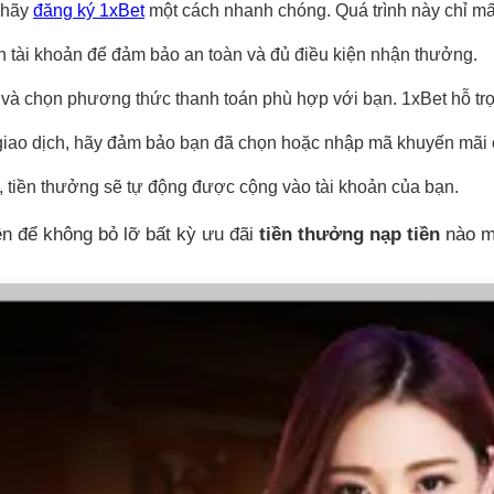
 hãy
đăng ký 1xBet
một cách nhanh chóng. Quá trình này chỉ mất
 tài khoản để đảm bảo an toàn và đủ điều kiện nhận thưởng.
 và chọn phương thức thanh toán phù hợp với bạn. 1xBet hỗ tr
giao dịch, hãy đảm bảo bạn đã chọn hoặc nhập mã khuyến mãi 
, tiền thưởng sẽ tự động được cộng vào tài khoản của bạn.
 để không bỏ lỡ bất kỳ ưu đãi
tiền thưởng nạp tiền
nào mớ