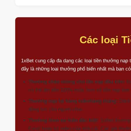
Các loại T
1xBet cung cấp đa dạng các loại tiền thưởng nạp 
đây là những loại thưởng phổ biến nhất mà bạn có 
Thưởng chào mừng cho lần nạp đầu tiên:
Đâ
có thể lên đến 100% hoặc hơn số tiền nạp ban
Thưởng nạp lại hàng tuần/hàng tháng:
Dành 
động lực cho người chơi.
Thưởng theo sự kiện đặc biệt:
1xBet thường x
Euro) hoặc kỷ niệm của nhà cái. Các gói thưởng