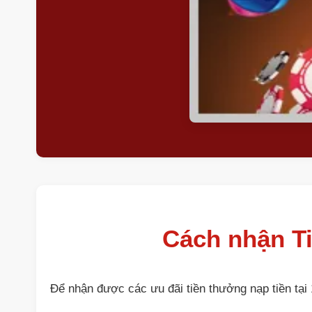
Cách nhận Ti
Để nhận được các ưu đãi tiền thưởng nạp tiền tại