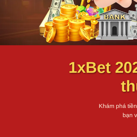
1xBet 20
t
Khám phá tiền
bạn v