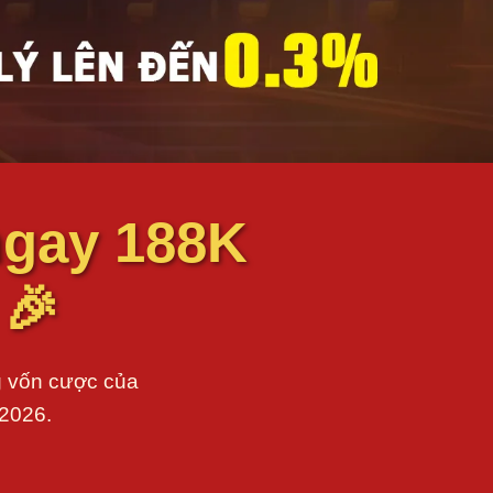
ngay 188K
🎉
g vốn cược của
 2026.