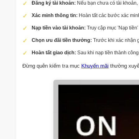
Đăng ký tài khoản:
Nếu bạn chưa có tài khoản,
Xác minh thông tin:
Hoàn tất các bước xác minh
Nạp tiền vào tài khoản:
Truy cập mục 'Nạp tiền'
Chọn ưu đãi tiền thưởng:
Trước khi xác nhận 
Hoàn tất giao dịch:
Sau khi nạp tiền thành công
Đừng quên kiểm tra mục
Khuyến mãi
thường xuyên