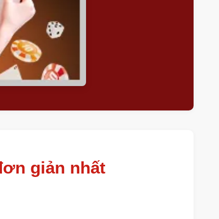
đơn giản nhất