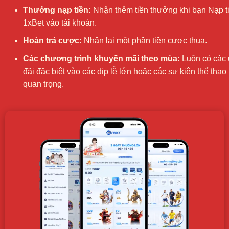
Thưởng nạp tiền:
Nhận thêm tiền thưởng khi bạn Nạp t
1xBet vào tài khoản.
Hoàn trả cược:
Nhận lại một phần tiền cược thua.
Các chương trình khuyến mãi theo mùa:
Luôn có các
đãi đặc biệt vào các dịp lễ lớn hoặc các sự kiện thể thao
quan trọng.