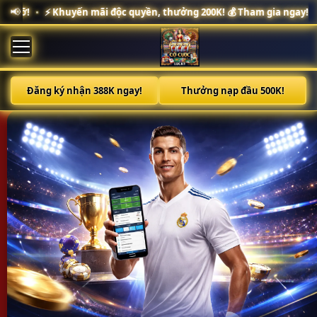
📢
⚡️ Khuyến mãi độc quyền, thưởng 200K! 💰 Tham gia ngay!
🎁 Đăn
•
•
Đăng ký nhận 388K ngay!
Thưởng nạp đầu 500K!