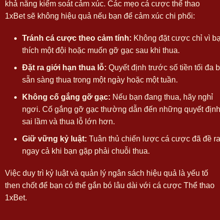
khả năng kiểm soát cảm xúc. Các mẹo cá cược thể thao
1xBet sẽ không hiệu quả nếu bạn để cảm xúc chi phối:
Tránh cá cược theo cảm tính:
Không đặt cược chỉ vì b
thích một đội hoặc muốn gỡ gạc sau khi thua.
Đặt ra giới hạn thua lỗ:
Quyết định trước số tiền tối đa 
sẵn sàng thua trong một ngày hoặc một tuần.
Không cố gắng gỡ gạc:
Nếu bạn đang thua, hãy nghỉ
ngơi. Cố gắng gỡ gạc thường dẫn đến những quyết địn
sai lầm và thua lỗ lớn hơn.
Giữ vững kỷ luật:
Tuân thủ chiến lược cá cược đã đề ra
ngay cả khi bạn gặp phải chuỗi thua.
Việc duy trì kỷ luật và quản lý ngân sách hiệu quả là yếu tố
then chốt để bạn có thể gắn bó lâu dài với cá cược Thể thao
1xBet.