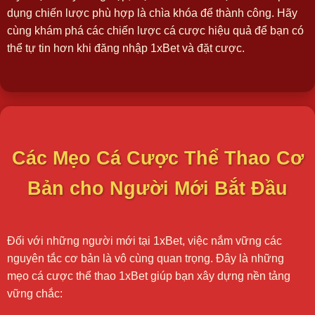
dụng chiến lược phù hợp là chìa khóa để thành công. Hãy
cùng khám phá các chiến lược cá cược hiệu quả để bạn có
thể tự tin hơn khi đăng nhập 1xBet và đặt cược.
Các Mẹo Cá Cược Thể Thao Cơ
Bản cho Người Mới Bắt Đầu
Đối với những người mới tại 1xBet, việc nắm vững các
nguyên tắc cơ bản là vô cùng quan trọng. Đây là những
mẹo cá cược thể thao 1xBet giúp bạn xây dựng nền tảng
vững chắc: