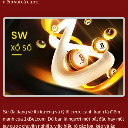
niềm vui cá cược.
Sự đa dạng về thị trường và tỷ lệ cược cạnh tranh là điểm
mạnh của 1xBet.com. Dù bạn là người mới bắt đầu hay một
tay cược chuyên nghiệp, việc hiểu rõ các loại kèo và áp