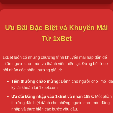
Ưu Đãi Đặc Biệt và Khuyến Mãi
Từ 1xBet
1xBet luôn có những chương trình khuyến mãi hấp dẫn để
tri ân người chơi mới và thành viên hiện tại. Đừng bỏ lỡ cơ
hội nhận các phần thưởng giá trị:
Tiền thưởng chào mừng:
Dành cho người chơi mới đ
ký tài khoản tại 1xbet.com.
Ưu đãi Đăng nhập vào 1xBet và nhận 188k:
Một phần
thưởng đặc biệt dành cho những người chơi mới đăng
nhập và thực hiện các bước yêu cầu.