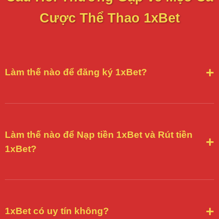
Cược Thể Thao 1xBet
+
Làm thế nào để đăng ký 1xBet?
Làm thế nào để Nạp tiền 1xBet và Rút tiền
+
1xBet?
+
1xBet có uy tín không?